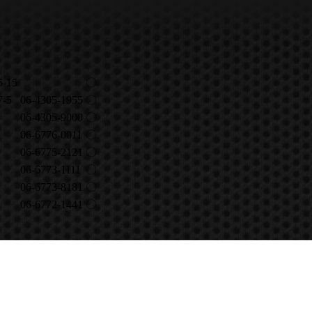
15
〇
-5
06-4305-1955
〇
06-4305-9000
〇
06-6776-0011
〇
06-6775-2121
〇
06-6773-1111
〇
06-6773-8181
〇
06-6772-1441
〇