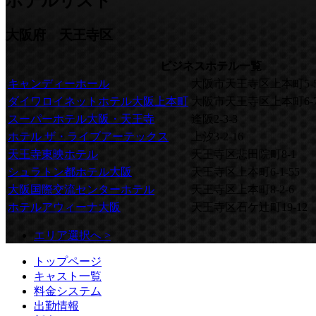
ホテルリスト
大阪府 天王寺区
ビジネスホテル一覧
キャンディーホール
大阪市天王寺区上本町5-5-
ダイワロイネットホテル大阪上本町
大阪市天王寺区上本町6-7
スーパーホテル大阪・天王寺
逢阪2-3-3
ホテル ザ・ライブアーテックス
上汐3-2-16
天王寺東映ホテル
天王寺区悲田院町8-1
シュラトン都ホテル大阪
天王寺区上本町6-1-55
大阪国際交流センターホテル
天王寺区上本町8-2-6
ホテルアウィーナ大阪
天王寺区石ケ辻町19-12
エリア選択へ >
トップページ
キャスト一覧
料金システム
出勤情報