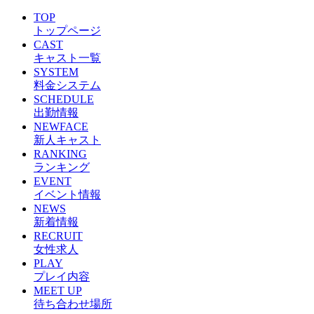
TOP
トップページ
CAST
キャスト一覧
SYSTEM
料金システム
SCHEDULE
出勤情報
NEWFACE
新人キャスト
RANKING
ランキング
EVENT
イベント情報
NEWS
新着情報
RECRUIT
女性求人
PLAY
プレイ内容
MEET UP
待ち合わせ場所